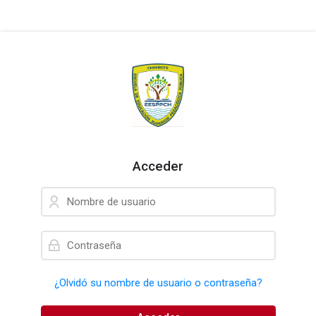
Skip to navigation
Skip to login form
Salta al contenido principal
Skip to footer
Acceder
Nombre de usuario
Contraseña
¿Olvidó su nombre de usuario o contraseña?